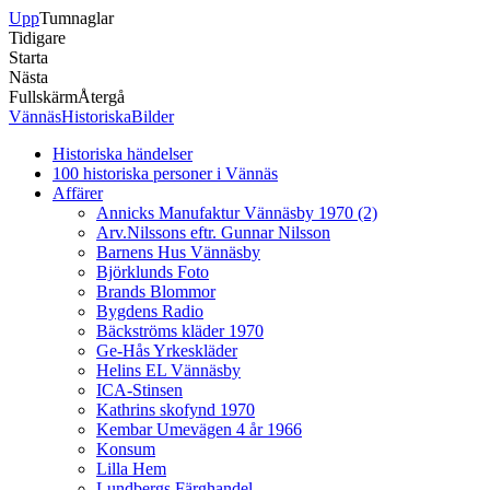
Upp
Tumnaglar
Tidigare
Starta
Nästa
Fullskärm
Återgå
VännäsHistoriskaBilder
Historiska händelser
100 historiska personer i Vännäs
Affärer
Annicks Manufaktur Vännäsby 1970 (2)
Arv.Nilssons eftr. Gunnar Nilsson
Barnens Hus Vännäsby
Björklunds Foto
Brands Blommor
Bygdens Radio
Bäckströms kläder 1970
Ge-Hås Yrkeskläder
Helins EL Vännäsby
ICA-Stinsen
Kathrins skofynd 1970
Kembar Umevägen 4 år 1966
Konsum
Lilla Hem
Lundbergs Färghandel