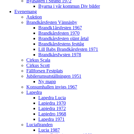
Byasågen i Strand 1972
Byarna i vår kommun Div bilder
Evenemang
Auktion
Brandkårsfesten Vännäsby
Brandk1årsfesten 1967
Brandkårsfesten 1970
Brandkårsfesten olänt årtal
Brandkårsfestens festtåg
Lill Babs Brandkårsfesten 1971
Brandkårsfwsten 1978
Cirkus Scala
Cirkus Scott
Fällforsen Festplats
Jubilerumsutställningen 1951
Ny mapp
Konsumhallen invigs 1967
Lapedra
Lapedra Lucia
Lapiedra 1970
Lapiedra 1972
Lapiedro 1968
Lapedra 1971
Luciafiranden
Lucia 1987