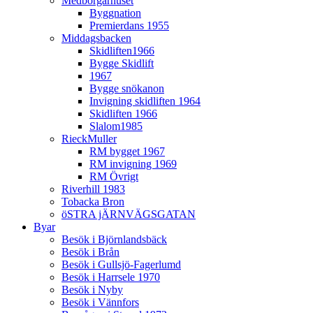
Medborgarhuset
Byggnation
Premierdans 1955
Middagsbacken
Skidliften1966
Bygge Skidlift
1967
Bygge snökanon
Invigning skidliften 1964
Skidliften 1966
Slalom1985
RieckMuller
RM bygget 1967
RM invigning 1969
RM Övrigt
Riverhill 1983
Tobacka Bron
öSTRA jÄRNVÄGSGATAN
Byar
Besök i Björnlandsbäck
Besök i Brån
Besök i Gullsjö-Fagerlumd
Besök i Harrsele 1970
Besök i Nyby
Besök i Vännfors