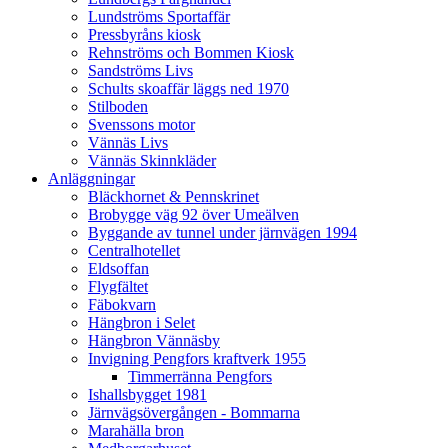
Lundströms Sportaffär
Pressbyråns kiosk
Rehnströms och Bommen Kiosk
Sandströms Livs
Schults skoaffär läggs ned 1970
Stilboden
Svenssons motor
Vännäs Livs
Vännäs Skinnkläder
Anläggningar
Bläckhornet & Pennskrinet
Brobygge väg 92 över Umeälven
Byggande av tunnel under järnvägen 1994
Centralhotellet
Eldsoffan
Flygfältet
Fäbokvarn
Hängbron i Selet
Hängbron Vännäsby
Invigning Pengfors kraftverk 1955
Timmerränna Pengfors
Ishallsbygget 1981
Järnvägsövergången - Bommarna
Marahälla bron