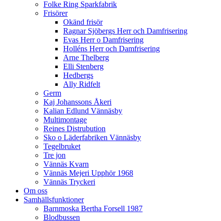
Folke Ring Sparkfabrik
Frisörer
Okänd frisör
Ragnar Sjöbergs Herr och Damfrisering
Evas Herr o Damfrisering
Holléns Herr och Damfrisering
Arne Thelberg
Elli Stenberg
Hedbergs
Ally Ridfelt
Germ
Kaj Johanssons Åkeri
Kalian Edlund Vännäsby
Multimontage
Reines Distrubution
Sko o Läderfabriken Vännäsby
Tegelbruket
Tre jon
Vännäs Kvarn
Vännäs Mejeri Upphör 1968
Vännäs Tryckeri
Om oss
Samhällsfunktioner
Barnmoska Bertha Forsell 1987
Blodbussen