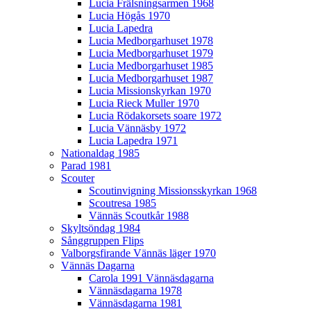
Lucia Frälsningsarmen 1968
Lucia Högås 1970
Lucia Lapedra
Lucia Medborgarhuset 1978
Lucia Medborgarhuset 1979
Lucia Medborgarhuset 1985
Lucia Medborgarhuset 1987
Lucia Missionskyrkan 1970
Lucia Rieck Muller 1970
Lucia Rödakorsets soare 1972
Lucia Vännäsby 1972
Lucia Lapedra 1971
Nationaldag 1985
Parad 1981
Scouter
Scoutinvigning Missionsskyrkan 1968
Scoutresa 1985
Vännäs Scoutkår 1988
Skyltsöndag 1984
Sånggruppen Flips
Valborgsfirande Vännäs läger 1970
Vännäs Dagarna
Carola 1991 Vännäsdagarna
Vännäsdagarna 1978
Vännäsdagarna 1981