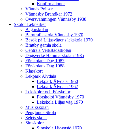
Konfirmationer
Vännäs Poliser
Vännäsby Brandkår 1972
Översvämningen Vännäsby 1938
Skolor Lekparker
Bagarskolan
Barntrafikskola Vännäsby 1970
Besök på Liljasvägens lekskola 1970
Brattby gamla skola
Centrala Verkstadsskolan
Dagsverke Hammarskolan 1985
Förskolans Dag 1987
Förskolans Dag 1988
Klasskort
Lekpark Älvdala
Lekpark Älvdala 1960
Lekpark Älvdala 1967
Lekskolor och Förskolor
Förskoloi Vännäsby 1970
Lekskola Liljas väg 1970
Musikskolan
Penglunds Skola
Selets skola
Simskolor
Simskola Hjoggsjö 1970