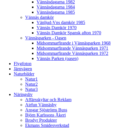
Vännäsdagarna 1982
Vännäsdagarna 1984
Vännäsdagarna 1985
Vännäs damkör
Vänljud-Vns damkör 1985
Vännäs Damkör 1970
Vännäs Damkör Spansk afton 1970
Vännäsparken - Oasen
Midsommarfirande i Vännäsparken 1968
Midsommarfirande Vännäsparken 1971
Midsommarfirande Vännäsparken 1972
Vännäs Parken (oasen)
Flygfoton
Järnvägen
Naturbilder
Natur1
Natur2
Natur3
Näringsliv
Affärsskyltar och Reklam
Airfun Vännäsby
Ansgar Sjöströms Buss
Björn Karlssons Åkeri
Brodyr Produkter
Ekmans Smidesverkstad