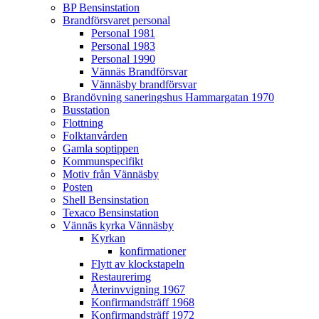
BP Bensinstation
Brandförsvaret personal
Personal 1981
Personal 1983
Personal 1990
Vännäs Brandförsvar
Vännäsby brandförsvar
Brandövning saneringshus Hammargatan 1970
Busstation
Flottning
Folktanvården
Gamla soptippen
Kommunspecifikt
Motiv från Vännäsby
Posten
Shell Bensinstation
Texaco Bensinstation
Vännäs kyrka Vännäsby
Kyrkan
konfirmationer
Flytt av klockstapeln
Restaurerimg
Återinvvigning 1967
Konfirmandsträff 1968
Konfirmandsträff 1972