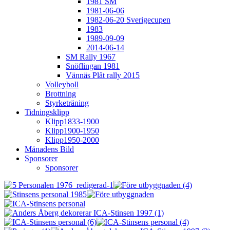
1981 SM
1981-06-06
1982-06-20 Sverigecupen
1983
1989-09-09
2014-06-14
SM Rally 1967
Snöflingan 1981
Vännäs Plåt rally 2015
Volleyboll
Brottning
Styrketräning
Tidningsklipp
Klipp1833-1900
Klipp1900-1950
Klipp1950-2000
Månadens Bild
Sponsorer
Sponsorer