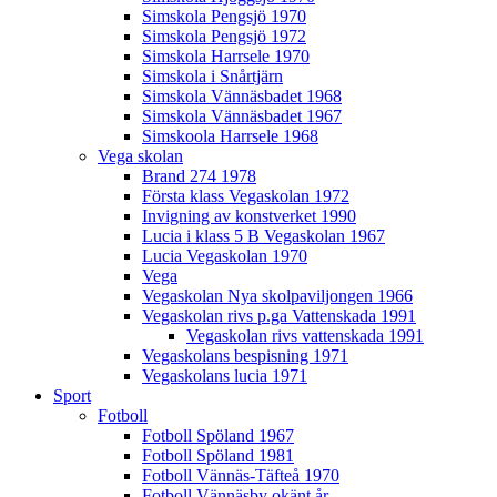
Simskola Pengsjö 1970
Simskola Pengsjö 1972
Simskola Harrsele 1970
Simskola i Snårtjärn
Simskola Vännäsbadet 1968
Simskola Vännäsbadet 1967
Simskoola Harrsele 1968
Vega skolan
Brand 274 1978
Första klass Vegaskolan 1972
Invigning av konstverket 1990
Lucia i klass 5 B Vegaskolan 1967
Lucia Vegaskolan 1970
Vega
Vegaskolan Nya skolpaviljongen 1966
Vegaskolan rivs p.ga Vattenskada 1991
Vegaskolan rivs vattenskada 1991
Vegaskolans bespisning 1971
Vegaskolans lucia 1971
Sport
Fotboll
Fotboll Spöland 1967
Fotboll Spöland 1981
Fotboll Vännäs-Täfteå 1970
Fotboll Vännäsby okänt år