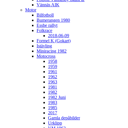
Vännäs AIK
Motor
Bilfotboll
Bumerangen 1980
Essbe rallyt
Folkrace
2018-06-09
Formel K (Gokart)
Istävling
Miniracing 1982
Motocross
1958
1959
1961
1962
1963
1981
1982
1982 Juni
1983
1985
2017
Gamla depåbilder
Urklipp