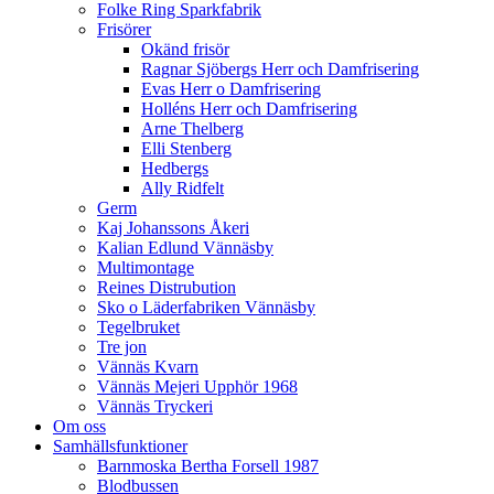
Folke Ring Sparkfabrik
Frisörer
Okänd frisör
Ragnar Sjöbergs Herr och Damfrisering
Evas Herr o Damfrisering
Holléns Herr och Damfrisering
Arne Thelberg
Elli Stenberg
Hedbergs
Ally Ridfelt
Germ
Kaj Johanssons Åkeri
Kalian Edlund Vännäsby
Multimontage
Reines Distrubution
Sko o Läderfabriken Vännäsby
Tegelbruket
Tre jon
Vännäs Kvarn
Vännäs Mejeri Upphör 1968
Vännäs Tryckeri
Om oss
Samhällsfunktioner
Barnmoska Bertha Forsell 1987
Blodbussen