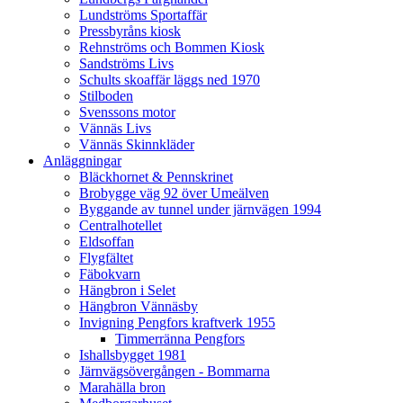
Lundströms Sportaffär
Pressbyråns kiosk
Rehnströms och Bommen Kiosk
Sandströms Livs
Schults skoaffär läggs ned 1970
Stilboden
Svenssons motor
Vännäs Livs
Vännäs Skinnkläder
Anläggningar
Bläckhornet & Pennskrinet
Brobygge väg 92 över Umeälven
Byggande av tunnel under järnvägen 1994
Centralhotellet
Eldsoffan
Flygfältet
Fäbokvarn
Hängbron i Selet
Hängbron Vännäsby
Invigning Pengfors kraftverk 1955
Timmerränna Pengfors
Ishallsbygget 1981
Järnvägsövergången - Bommarna
Marahälla bron