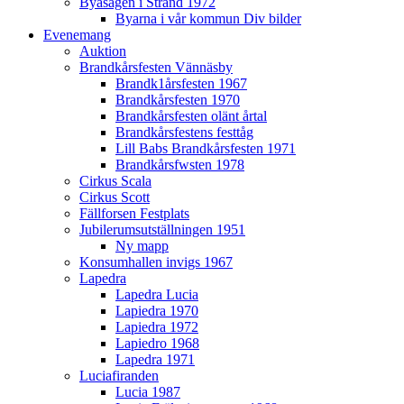
Byasågen i Strand 1972
Byarna i vår kommun Div bilder
Evenemang
Auktion
Brandkårsfesten Vännäsby
Brandk1årsfesten 1967
Brandkårsfesten 1970
Brandkårsfesten olänt årtal
Brandkårsfestens festtåg
Lill Babs Brandkårsfesten 1971
Brandkårsfwsten 1978
Cirkus Scala
Cirkus Scott
Fällforsen Festplats
Jubilerumsutställningen 1951
Ny mapp
Konsumhallen invigs 1967
Lapedra
Lapedra Lucia
Lapiedra 1970
Lapiedra 1972
Lapiedro 1968
Lapedra 1971
Luciafiranden
Lucia 1987