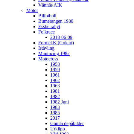
Vännäs AIK
Motor
Bilfotboll
Bumerangen 1980
Essbe rallyt
Folkrace
2018-06-09
Formel K (Gokart)
Istävling
Miniracing 1982
Motocross
1958
1959
1961
1962
1963
1981
1982
1982 Juni
1983
1985
2017
Gamla depåbilder
Urklipp