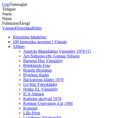
Upp
Tumnaglar
Tidigare
Starta
Nästa
Fullskärm
Återgå
VännäsHistoriskaBilder
Historiska händelser
100 historiska personer i Vännäs
Affärer
Annicks Manufaktur Vännäsby 1970 (2)
Arv.Nilssons eftr. Gunnar Nilsson
Barnens Hus Vännäsby
Björklunds Foto
Brands Blommor
Bygdens Radio
Bäckströms kläder 1970
Ge-Hås Yrkeskläder
Helins EL Vännäsby
ICA-Stinsen
Kathrins skofynd 1970
Kembar Umevägen 4 år 1966
Konsum
Lilla Hem
Lundbergs Färghandel