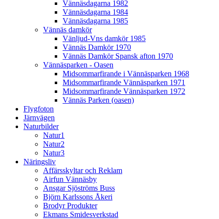
Vännäsdagarna 1982
Vännäsdagarna 1984
Vännäsdagarna 1985
Vännäs damkör
Vänljud-Vns damkör 1985
Vännäs Damkör 1970
Vännäs Damkör Spansk afton 1970
Vännäsparken - Oasen
Midsommarfirande i Vännäsparken 1968
Midsommarfirande Vännäsparken 1971
Midsommarfirande Vännäsparken 1972
Vännäs Parken (oasen)
Flygfoton
Järnvägen
Naturbilder
Natur1
Natur2
Natur3
Näringsliv
Affärsskyltar och Reklam
Airfun Vännäsby
Ansgar Sjöströms Buss
Björn Karlssons Åkeri
Brodyr Produkter
Ekmans Smidesverkstad