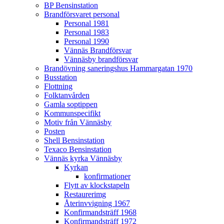
BP Bensinstation
Brandförsvaret personal
Personal 1981
Personal 1983
Personal 1990
Vännäs Brandförsvar
Vännäsby brandförsvar
Brandövning saneringshus Hammargatan 1970
Busstation
Flottning
Folktanvården
Gamla soptippen
Kommunspecifikt
Motiv från Vännäsby
Posten
Shell Bensinstation
Texaco Bensinstation
Vännäs kyrka Vännäsby
Kyrkan
konfirmationer
Flytt av klockstapeln
Restaurerimg
Återinvvigning 1967
Konfirmandsträff 1968
Konfirmandsträff 1972