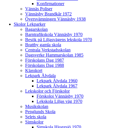
Konfirmationer
Vännäs Poliser
Vännäsby Brandkår 1972
Översvämningen Vännäsby 1938
Skolor Lekparker
Bagarskolan
Barntrafikskola Vännäsby 1970
Besök på Liljasvägens lekskola 1970
Brattby gamla skola
Centrala Verkstadsskolan
Dagsverke Hammarskolan 1985
Förskolans Dag 1987
Förskolans Dag 1988
Klasskort
Lekpark Älvdala
Lekpark Älvdala 1960
Lekpark Älvdala 1967
Lekskolor och Förskolor
Förskoloi Vännäsby 1970
Lekskola Liljas väg 1970
Musikskolan
Penglunds Skola
Selets skola
Simskolor
Simskola Hjoggsjö 1970