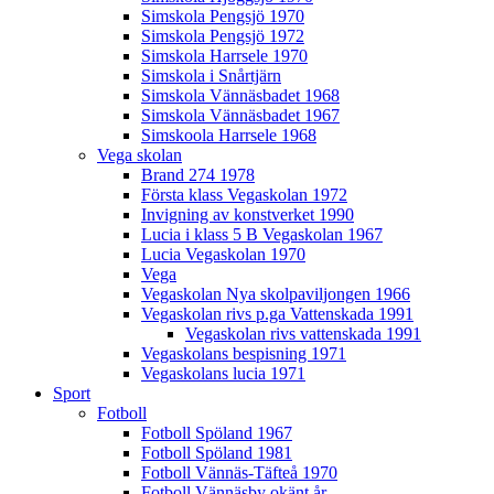
Simskola Pengsjö 1970
Simskola Pengsjö 1972
Simskola Harrsele 1970
Simskola i Snårtjärn
Simskola Vännäsbadet 1968
Simskola Vännäsbadet 1967
Simskoola Harrsele 1968
Vega skolan
Brand 274 1978
Första klass Vegaskolan 1972
Invigning av konstverket 1990
Lucia i klass 5 B Vegaskolan 1967
Lucia Vegaskolan 1970
Vega
Vegaskolan Nya skolpaviljongen 1966
Vegaskolan rivs p.ga Vattenskada 1991
Vegaskolan rivs vattenskada 1991
Vegaskolans bespisning 1971
Vegaskolans lucia 1971
Sport
Fotboll
Fotboll Spöland 1967
Fotboll Spöland 1981
Fotboll Vännäs-Täfteå 1970
Fotboll Vännäsby okänt år