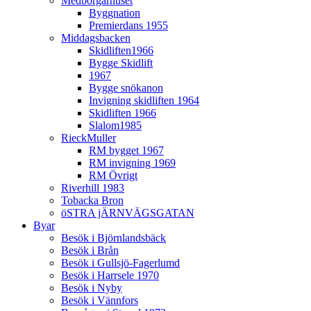
Medborgarhuset
Byggnation
Premierdans 1955
Middagsbacken
Skidliften1966
Bygge Skidlift
1967
Bygge snökanon
Invigning skidliften 1964
Skidliften 1966
Slalom1985
RieckMuller
RM bygget 1967
RM invigning 1969
RM Övrigt
Riverhill 1983
Tobacka Bron
öSTRA jÄRNVÄGSGATAN
Byar
Besök i Björnlandsbäck
Besök i Brån
Besök i Gullsjö-Fagerlumd
Besök i Harrsele 1970
Besök i Nyby
Besök i Vännfors