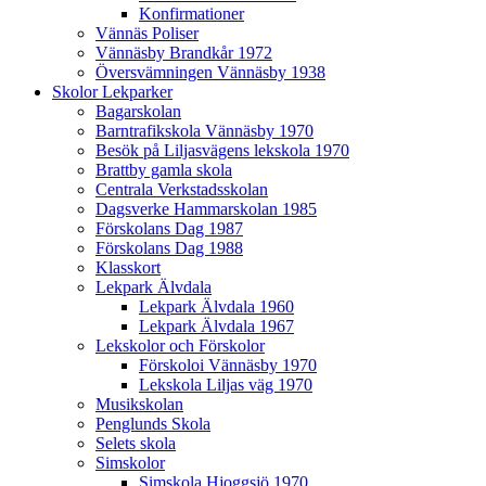
Konfirmationer
Vännäs Poliser
Vännäsby Brandkår 1972
Översvämningen Vännäsby 1938
Skolor Lekparker
Bagarskolan
Barntrafikskola Vännäsby 1970
Besök på Liljasvägens lekskola 1970
Brattby gamla skola
Centrala Verkstadsskolan
Dagsverke Hammarskolan 1985
Förskolans Dag 1987
Förskolans Dag 1988
Klasskort
Lekpark Älvdala
Lekpark Älvdala 1960
Lekpark Älvdala 1967
Lekskolor och Förskolor
Förskoloi Vännäsby 1970
Lekskola Liljas väg 1970
Musikskolan
Penglunds Skola
Selets skola
Simskolor
Simskola Hjoggsjö 1970