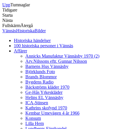
Upp
Tumnaglar
Tidigare
Starta
Nästa
Fullskärm
Återgå
VännäsHistoriskaBilder
Historiska händelser
100 historiska personer i Vännäs
Affärer
Annicks Manufaktur Vännäsby 1970 (2)
Arv.Nilssons eftr. Gunnar Nilsson
Barnens Hus Vännäsby
Björklunds Foto
Brands Blommor
Bygdens Radio
Bäckströms kläder 1970
Ge-Hås Yrkeskläder
Helins EL Vännäsby
ICA-Stinsen
Kathrins skofynd 1970
Kembar Umevägen 4 år 1966
Konsum
Lilla Hem
Lundbergs Färghandel