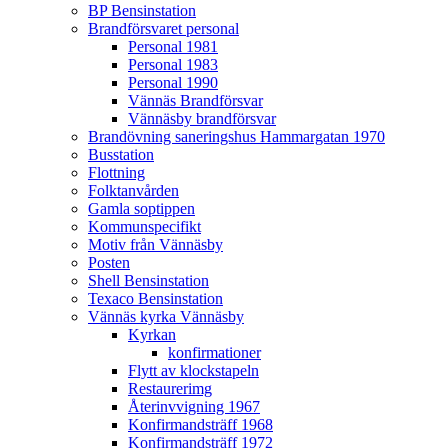
BP Bensinstation
Brandförsvaret personal
Personal 1981
Personal 1983
Personal 1990
Vännäs Brandförsvar
Vännäsby brandförsvar
Brandövning saneringshus Hammargatan 1970
Busstation
Flottning
Folktanvården
Gamla soptippen
Kommunspecifikt
Motiv från Vännäsby
Posten
Shell Bensinstation
Texaco Bensinstation
Vännäs kyrka Vännäsby
Kyrkan
konfirmationer
Flytt av klockstapeln
Restaurerimg
Återinvvigning 1967
Konfirmandsträff 1968
Konfirmandsträff 1972