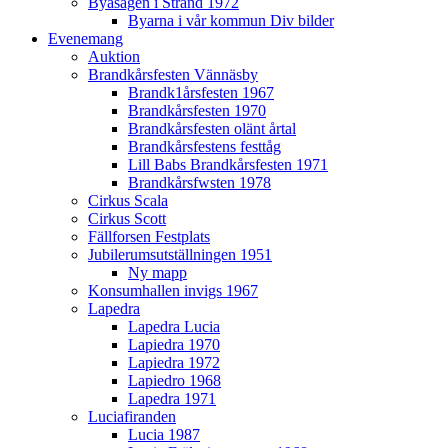
Byasågen i Strand 1972
Byarna i vår kommun Div bilder
Evenemang
Auktion
Brandkårsfesten Vännäsby
Brandk1årsfesten 1967
Brandkårsfesten 1970
Brandkårsfesten olänt årtal
Brandkårsfestens festtåg
Lill Babs Brandkårsfesten 1971
Brandkårsfwsten 1978
Cirkus Scala
Cirkus Scott
Fällforsen Festplats
Jubilerumsutställningen 1951
Ny mapp
Konsumhallen invigs 1967
Lapedra
Lapedra Lucia
Lapiedra 1970
Lapiedra 1972
Lapiedro 1968
Lapedra 1971
Luciafiranden
Lucia 1987