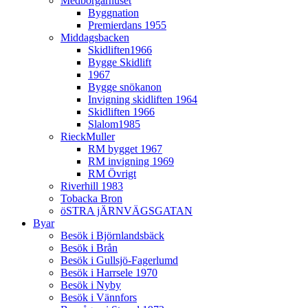
Medborgarhuset
Byggnation
Premierdans 1955
Middagsbacken
Skidliften1966
Bygge Skidlift
1967
Bygge snökanon
Invigning skidliften 1964
Skidliften 1966
Slalom1985
RieckMuller
RM bygget 1967
RM invigning 1969
RM Övrigt
Riverhill 1983
Tobacka Bron
öSTRA jÄRNVÄGSGATAN
Byar
Besök i Björnlandsbäck
Besök i Brån
Besök i Gullsjö-Fagerlumd
Besök i Harrsele 1970
Besök i Nyby
Besök i Vännfors