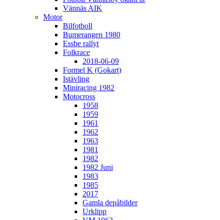
Vännäs AIK
Motor
Bilfotboll
Bumerangen 1980
Essbe rallyt
Folkrace
2018-06-09
Formel K (Gokart)
Istävling
Miniracing 1982
Motocross
1958
1959
1961
1962
1963
1981
1982
1982 Juni
1983
1985
2017
Gamla depåbilder
Urklipp