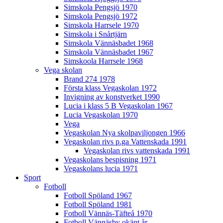
Simskola Pengsjö 1970
Simskola Pengsjö 1972
Simskola Harrsele 1970
Simskola i Snårtjärn
Simskola Vännäsbadet 1968
Simskola Vännäsbadet 1967
Simskoola Harrsele 1968
Vega skolan
Brand 274 1978
Första klass Vegaskolan 1972
Invigning av konstverket 1990
Lucia i klass 5 B Vegaskolan 1967
Lucia Vegaskolan 1970
Vega
Vegaskolan Nya skolpaviljongen 1966
Vegaskolan rivs p.ga Vattenskada 1991
Vegaskolan rivs vattenskada 1991
Vegaskolans bespisning 1971
Vegaskolans lucia 1971
Sport
Fotboll
Fotboll Spöland 1967
Fotboll Spöland 1981
Fotboll Vännäs-Täfteå 1970
Fotboll Vännäsby okänt år