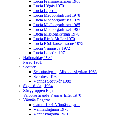
Lucia Frälsningsarmen 1968
Lucia Högås 1970
Lucia Lapedra
Lucia Medborgarhuset 1978
Lucia Medborgarhuset 1979
Lucia Medborgarhuset 1985
Lucia Medborgarhuset 1987
Lucia Missionskyrkan 1970
Lucia Rieck Muller 1970
Lucia Rödakorsets soare 1972
Lucia Vännäsby 1972
Lucia Lapedra 1971
Nationaldag 1985
Parad 1981
Scouter
Scoutinvigning Missionsskyrkan 1968
Scoutresa 1985
Vännäs Scoutkår 1988
Skyltsöndag 1984
Sånggruppen Flips
Valborgsfirande Vännäs läger 1970
Vännäs Dagarna
Carola 1991 Vännäsdagarna
Vännäsdagarna 1978
Vännäsdagarna 1981