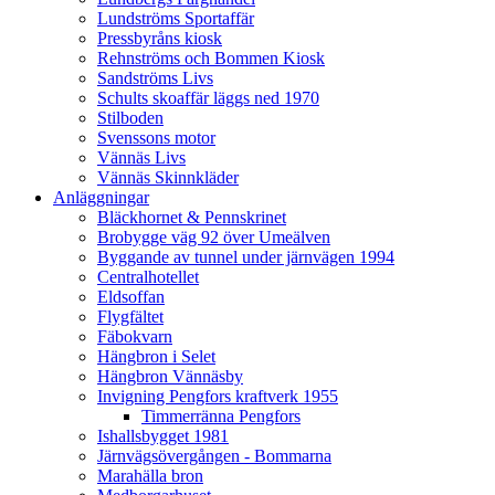
Lundströms Sportaffär
Pressbyråns kiosk
Rehnströms och Bommen Kiosk
Sandströms Livs
Schults skoaffär läggs ned 1970
Stilboden
Svenssons motor
Vännäs Livs
Vännäs Skinnkläder
Anläggningar
Bläckhornet & Pennskrinet
Brobygge väg 92 över Umeälven
Byggande av tunnel under järnvägen 1994
Centralhotellet
Eldsoffan
Flygfältet
Fäbokvarn
Hängbron i Selet
Hängbron Vännäsby
Invigning Pengfors kraftverk 1955
Timmerränna Pengfors
Ishallsbygget 1981
Järnvägsövergången - Bommarna
Marahälla bron