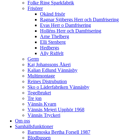
Folke Ring Sparkfabrik
Frisörer
Okänd frisör
Ragnar Sjöbergs Herr och Damfrisering
Evas Herr o Damfrisering
Holléns Herr och Damfrisering
Arne Thelberg
Elli Stenberg
Hedbergs
Ally Ridfelt
Germ
Kaj Johanssons Åkeri
Kalian Edlund Vännäsby
Multimontage
Reines Distrubution
Sko o Läderfabriken Vännäsby
Tegelbruket
Tre jon
Vännäs Kvarn
Vännäs Mejeri Upphör 1968
Vännäs Tryckeri
Om oss
Samhällsfunktioner
Barnmoska Bertha Forsell 1987
Blodbussen