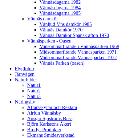
Vännäsdagarna 1982
Vännäsdagarna 1984
Vännäsdagarna 1985
Vännäs damkör
Vänljud-Vns damkör 1985
Vännäs Damkör 1970
Vännäs Damkör Spansk afton 1970
Vännäsparken - Oasen
Midsommarfirande i Vännäsparken 1968
Midsommarfirande Vännäsparken 1971
Midsommarfirande Vännäsparken 1972
Vännäs Parken (oasen)
Flygfoton
Järnvägen
Naturbilder
Natur1
Natur2
Natur3
Näringsliv
Affärsskyltar och Reklam
Airfun Vännäsby
Ansgar Sjöströms Buss
Björn Karlssons Åkeri
Brodyr Produkter
Ekmans Smidesverkstad