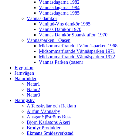
Vännäsdagarna 1982
Vännäsdagarna 1984
Vännäsdagarna 1985
Vännäs damkör
Vänljud-Vns damkör 1985
Vännäs Damkör 1970
Vännäs Damkör Spansk afton 1970
Vännäsparken - Oasen
Midsommarfirande i Vännäsparken 1968
Midsommarfirande Vännäsparken 1971
Midsommarfirande Vännäsparken 1972
Vännäs Parken (oasen)
Flygfoton
Järnvägen
Naturbilder
Natur1
Natur2
Natur3
Näringsliv
Affärsskyltar och Reklam
Airfun Vännäsby
Ansgar Sjöströms Buss
Björn Karlssons Åkeri
Brodyr Produkter
Ekmans Smidesverkstad