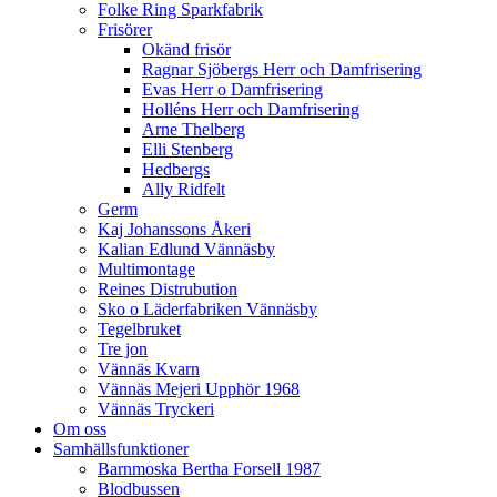
Folke Ring Sparkfabrik
Frisörer
Okänd frisör
Ragnar Sjöbergs Herr och Damfrisering
Evas Herr o Damfrisering
Holléns Herr och Damfrisering
Arne Thelberg
Elli Stenberg
Hedbergs
Ally Ridfelt
Germ
Kaj Johanssons Åkeri
Kalian Edlund Vännäsby
Multimontage
Reines Distrubution
Sko o Läderfabriken Vännäsby
Tegelbruket
Tre jon
Vännäs Kvarn
Vännäs Mejeri Upphör 1968
Vännäs Tryckeri
Om oss
Samhällsfunktioner
Barnmoska Bertha Forsell 1987
Blodbussen