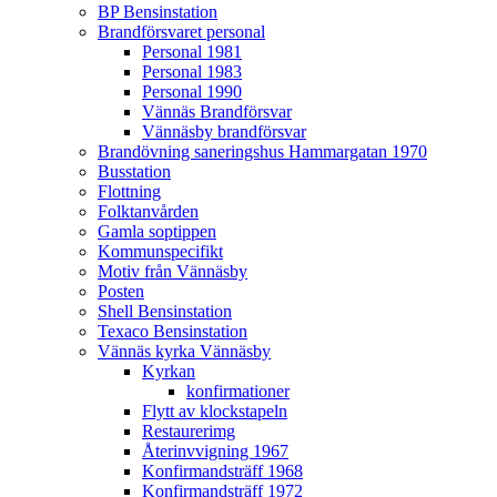
BP Bensinstation
Brandförsvaret personal
Personal 1981
Personal 1983
Personal 1990
Vännäs Brandförsvar
Vännäsby brandförsvar
Brandövning saneringshus Hammargatan 1970
Busstation
Flottning
Folktanvården
Gamla soptippen
Kommunspecifikt
Motiv från Vännäsby
Posten
Shell Bensinstation
Texaco Bensinstation
Vännäs kyrka Vännäsby
Kyrkan
konfirmationer
Flytt av klockstapeln
Restaurerimg
Återinvvigning 1967
Konfirmandsträff 1968
Konfirmandsträff 1972