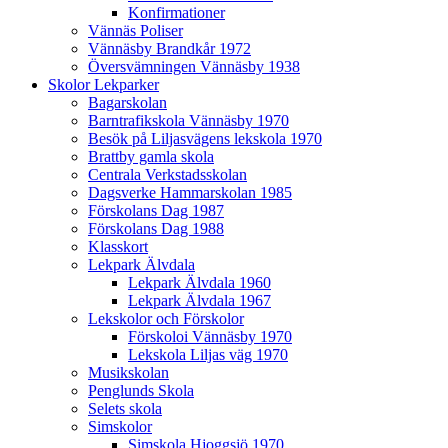
Konfirmationer
Vännäs Poliser
Vännäsby Brandkår 1972
Översvämningen Vännäsby 1938
Skolor Lekparker
Bagarskolan
Barntrafikskola Vännäsby 1970
Besök på Liljasvägens lekskola 1970
Brattby gamla skola
Centrala Verkstadsskolan
Dagsverke Hammarskolan 1985
Förskolans Dag 1987
Förskolans Dag 1988
Klasskort
Lekpark Älvdala
Lekpark Älvdala 1960
Lekpark Älvdala 1967
Lekskolor och Förskolor
Förskoloi Vännäsby 1970
Lekskola Liljas väg 1970
Musikskolan
Penglunds Skola
Selets skola
Simskolor
Simskola Hjoggsjö 1970