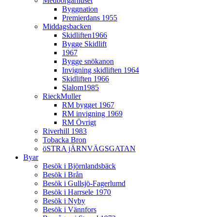
Medborgarhuset
Byggnation
Premierdans 1955
Middagsbacken
Skidliften1966
Bygge Skidlift
1967
Bygge snökanon
Invigning skidliften 1964
Skidliften 1966
Slalom1985
RieckMuller
RM bygget 1967
RM invigning 1969
RM Övrigt
Riverhill 1983
Tobacka Bron
öSTRA jÄRNVÄGSGATAN
Byar
Besök i Björnlandsbäck
Besök i Brån
Besök i Gullsjö-Fagerlumd
Besök i Harrsele 1970
Besök i Nyby
Besök i Vännfors