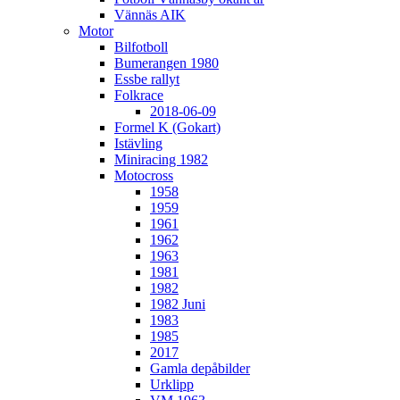
Vännäs AIK
Motor
Bilfotboll
Bumerangen 1980
Essbe rallyt
Folkrace
2018-06-09
Formel K (Gokart)
Istävling
Miniracing 1982
Motocross
1958
1959
1961
1962
1963
1981
1982
1982 Juni
1983
1985
2017
Gamla depåbilder
Urklipp