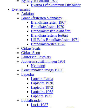
Byasågen i Strand 1972
Byarna i vår kommun Div bilder
Evenemang
Auktion
Brandkårsfesten Vännäsby
Brandk1årsfesten 1967
Brandkårsfesten 1970
Brandkårsfesten olänt årtal
Brandkårsfestens festtåg
Lill Babs Brandkårsfesten 1971
Brandkårsfwsten 1978
Cirkus Scala
Cirkus Scott
Fällforsen Festplats
Jubilerumsutställningen 1951
Ny mapp
Konsumhallen invigs 1967
Lapedra
Lapedra Lucia
Lapiedra 1970
Lapiedra 1972
Lapiedro 1968
Lapedra 1971
Luciafiranden
Lucia 1987