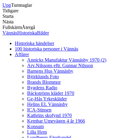
Upp
Tumnaglar
Tidigare
Starta
Nästa
Fullskärm
Återgå
VännäsHistoriskaBilder
Historiska händelser
100 historiska personer i Vännäs
Affärer
Annicks Manufaktur Vännäsby 1970 (2)
Arv.Nilssons eftr. Gunnar Nilsson
Barnens Hus Vännäsby
Björklunds Foto
Brands Blommor
Bygdens Radio
Bäckströms kläder 1970
Ge-Hås Yrkeskläder
Helins EL Vännäsby
ICA-Stinsen
Kathrins skofynd 1970
Kembar Umevägen 4 år 1966
Konsum
Lilla Hem
Lundbergs Färghandel