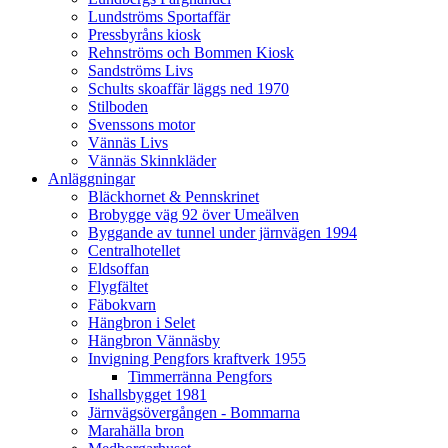
Lundströms Sportaffär
Pressbyråns kiosk
Rehnströms och Bommen Kiosk
Sandströms Livs
Schults skoaffär läggs ned 1970
Stilboden
Svenssons motor
Vännäs Livs
Vännäs Skinnkläder
Anläggningar
Bläckhornet & Pennskrinet
Brobygge väg 92 över Umeälven
Byggande av tunnel under järnvägen 1994
Centralhotellet
Eldsoffan
Flygfältet
Fäbokvarn
Hängbron i Selet
Hängbron Vännäsby
Invigning Pengfors kraftverk 1955
Timmerränna Pengfors
Ishallsbygget 1981
Järnvägsövergången - Bommarna
Marahälla bron