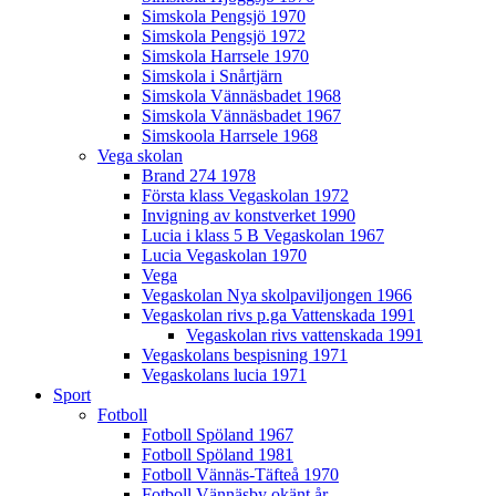
Simskola Pengsjö 1970
Simskola Pengsjö 1972
Simskola Harrsele 1970
Simskola i Snårtjärn
Simskola Vännäsbadet 1968
Simskola Vännäsbadet 1967
Simskoola Harrsele 1968
Vega skolan
Brand 274 1978
Första klass Vegaskolan 1972
Invigning av konstverket 1990
Lucia i klass 5 B Vegaskolan 1967
Lucia Vegaskolan 1970
Vega
Vegaskolan Nya skolpaviljongen 1966
Vegaskolan rivs p.ga Vattenskada 1991
Vegaskolan rivs vattenskada 1991
Vegaskolans bespisning 1971
Vegaskolans lucia 1971
Sport
Fotboll
Fotboll Spöland 1967
Fotboll Spöland 1981
Fotboll Vännäs-Täfteå 1970
Fotboll Vännäsby okänt år