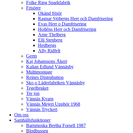
Folke Ring Sparkfabrik
Frisörer
Okänd frisör
Ragnar Sjöbergs Herr och Damfrisering
Evas Herr o Damfrisering
Holléns Herr och Damfrisering
Arne Thelberg
Elli Stenberg
Hedbergs
Ally Ridfelt
Germ
Kaj Johanssons Åkeri
Kalian Edlund Vännäsby
Multimontage
Reines Distrubution
Sko o Läderfabriken Vännäsby
Tegelbruket
Tre jon
Vännäs Kvarn
Vännäs Mejeri Upphör 1968
Vännäs Tryckeri
Om oss
Samhällsfunktioner
Barnmoska Bertha Forsell 1987
Blodbussen