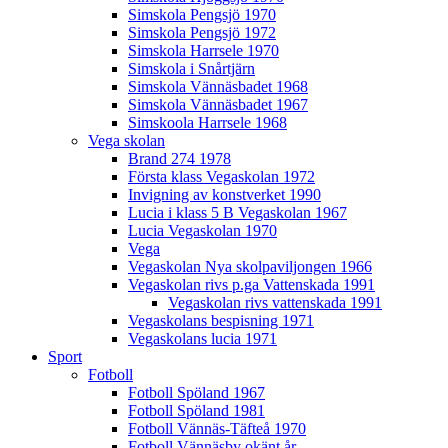
Simskola Pengsjö 1970
Simskola Pengsjö 1972
Simskola Harrsele 1970
Simskola i Snårtjärn
Simskola Vännäsbadet 1968
Simskola Vännäsbadet 1967
Simskoola Harrsele 1968
Vega skolan
Brand 274 1978
Första klass Vegaskolan 1972
Invigning av konstverket 1990
Lucia i klass 5 B Vegaskolan 1967
Lucia Vegaskolan 1970
Vega
Vegaskolan Nya skolpaviljongen 1966
Vegaskolan rivs p.ga Vattenskada 1991
Vegaskolan rivs vattenskada 1991
Vegaskolans bespisning 1971
Vegaskolans lucia 1971
Sport
Fotboll
Fotboll Spöland 1967
Fotboll Spöland 1981
Fotboll Vännäs-Täfteå 1970
Fotboll Vännäsby okänt år