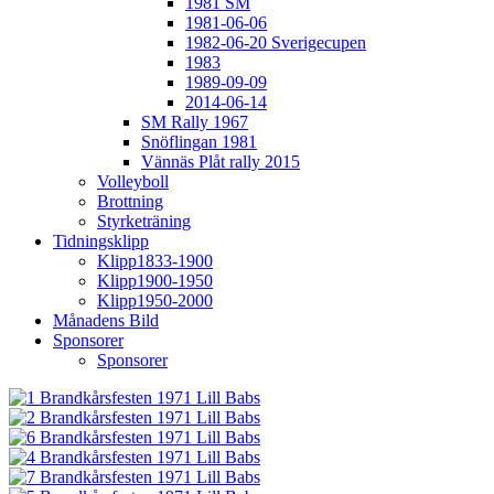
1981 SM
1981-06-06
1982-06-20 Sverigecupen
1983
1989-09-09
2014-06-14
SM Rally 1967
Snöflingan 1981
Vännäs Plåt rally 2015
Volleyboll
Brottning
Styrketräning
Tidningsklipp
Klipp1833-1900
Klipp1900-1950
Klipp1950-2000
Månadens Bild
Sponsorer
Sponsorer