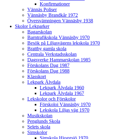
Konfirmationer
Vännäs Poliser
Vännäsby Brandkår 1972
Översvämningen Vännäsby 1938
Skolor Lekparker
Bagarskolan
Barntrafikskola Vännäsby 1970
Besök på Liljasvägens lekskola 1970
Brattby gamla skola
Centrala Verkstadsskolan
Dagsverke Hammarskolan 1985
Förskolans Dag 1987
Förskolans Dag 1988
Klasskort
Lekpark Älvdala
Lekpark Älvdala 1960
Lekpark Älvdala 1967
Lekskolor och Förskolor
Förskoloi Vännäsby 1970
Lekskola Liljas väg 1970
Musikskolan
Penglunds Skola
Selets skola
Simskolor
Simskola Hjoggsjö 1970