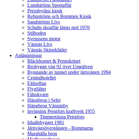
Lundströms Sportaffär
Pressbyråns kiosk
Rehnströms och Bommen Kiosk
Sandströms Livs
Schults skoaffär läggs ned 1970
Stilboden
Svenssons motor
Vännäs Livs
Vännäs Skinnkläder
Anläggningar
Bläckhornet & Pennskrinet
Brobygge väg 92 över Umeälven
Byggande av tunnel under järnvägen 1994
Centralhotellet
Eldsoffan
Flygfältet
Fäbokvarn
Hängbron i Selet
Hängbron Vännäsby
Invigning Pengfors kraftverk 1955
Timmerränna Pengfors
Ishallsbygget 1981
Järnvägsövergången - Bommarna
Marahälla bron