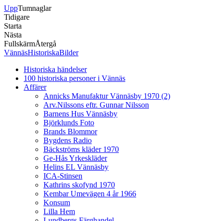
Upp
Tumnaglar
Tidigare
Starta
Nästa
Fullskärm
Återgå
VännäsHistoriskaBilder
Historiska händelser
100 historiska personer i Vännäs
Affärer
Annicks Manufaktur Vännäsby 1970 (2)
Arv.Nilssons eftr. Gunnar Nilsson
Barnens Hus Vännäsby
Björklunds Foto
Brands Blommor
Bygdens Radio
Bäckströms kläder 1970
Ge-Hås Yrkeskläder
Helins EL Vännäsby
ICA-Stinsen
Kathrins skofynd 1970
Kembar Umevägen 4 år 1966
Konsum
Lilla Hem
Lundbergs Färghandel