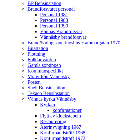
BP Bensinstation
Brandförsvaret personal
Personal 1981
Personal 1983
Personal 1990
Vännäs Brandförsvar
Vännäsby brandförsvar
Brandövning saneringshus Hammargatan 1970
Busstation
Flottning
Folktanvården
Gamla soptippen
Kommunspecifikt
Motiv från Vännäsby
Posten
Shell Bensinstation
Texaco Bensinstation
Vännäs kyrka Vännäsby
Kyrkan
konfirmationer
Flytt av klockstapeln
Restaurerimg
Återinvvigning 1967
Konfirmandsträff 1968
Konfirmandsträff 1972