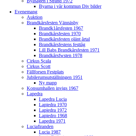
Byasågen i Strand 1972
Byarna i vår kommun Div bilder
Evenemang
Auktion
Brandkårsfesten Vännäsby
Brandk1årsfesten 1967
Brandkårsfesten 1970
Brandkårsfesten olänt årtal
Brandkårsfestens festtåg
Lill Babs Brandkårsfesten 1971
Brandkårsfwsten 1978
Cirkus Scala
Cirkus Scott
Fällforsen Festplats
Jubilerumsutställningen 1951
Ny mapp
Konsumhallen invigs 1967
Lapedra
Lapedra Lucia
Lapiedra 1970
Lapiedra 1972
Lapiedro 1968
Lapedra 1971
Luciafiranden
Lucia 1987