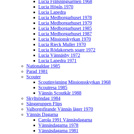
Lucia Frälsningsarmen 1968
Lucia Högås 1970
Lucia Lapedra
Lucia Medborgarhuset 1978
Lucia Medborgarhuset 1979
Lucia Medborgarhuset 1985
Lucia Medborgarhuset 1987
Lucia Missionskyrkan 1970
Lucia Rieck Muller 1970
Lucia Rödakorsets soare 1972
Lucia Vännäsby 1972
Lucia Lapedra 1971
Nationaldag 1985
Parad 1981
Scouter
Scoutinvigning Missionsskyrkan 1968
Scoutresa 1985
Vännäs Scoutkår 1988
Skyltsöndag 1984
Sånggruppen Flips
Valborgsfirande Vännäs läger 1970
Vännäs Dagarna
Carola 1991 Vännäsdagarna
Vännäsdagarna 1978
Vännäsdagarna 1981