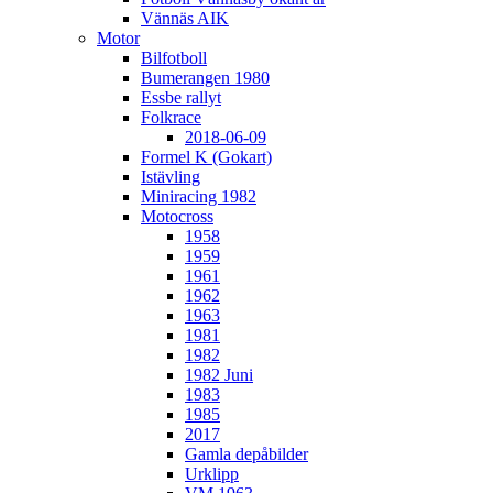
Vännäs AIK
Motor
Bilfotboll
Bumerangen 1980
Essbe rallyt
Folkrace
2018-06-09
Formel K (Gokart)
Istävling
Miniracing 1982
Motocross
1958
1959
1961
1962
1963
1981
1982
1982 Juni
1983
1985
2017
Gamla depåbilder
Urklipp