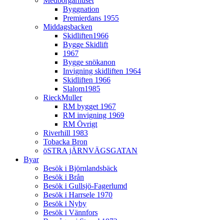
Medborgarhuset
Byggnation
Premierdans 1955
Middagsbacken
Skidliften1966
Bygge Skidlift
1967
Bygge snökanon
Invigning skidliften 1964
Skidliften 1966
Slalom1985
RieckMuller
RM bygget 1967
RM invigning 1969
RM Övrigt
Riverhill 1983
Tobacka Bron
öSTRA jÄRNVÄGSGATAN
Byar
Besök i Björnlandsbäck
Besök i Brån
Besök i Gullsjö-Fagerlumd
Besök i Harrsele 1970
Besök i Nyby
Besök i Vännfors