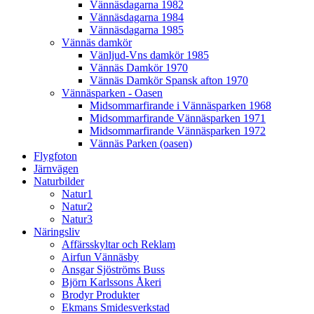
Vännäsdagarna 1982
Vännäsdagarna 1984
Vännäsdagarna 1985
Vännäs damkör
Vänljud-Vns damkör 1985
Vännäs Damkör 1970
Vännäs Damkör Spansk afton 1970
Vännäsparken - Oasen
Midsommarfirande i Vännäsparken 1968
Midsommarfirande Vännäsparken 1971
Midsommarfirande Vännäsparken 1972
Vännäs Parken (oasen)
Flygfoton
Järnvägen
Naturbilder
Natur1
Natur2
Natur3
Näringsliv
Affärsskyltar och Reklam
Airfun Vännäsby
Ansgar Sjöströms Buss
Björn Karlssons Åkeri
Brodyr Produkter
Ekmans Smidesverkstad