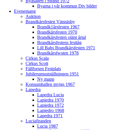
Byasågen i Strand 1972
Byarna i vår kommun Div bilder
Evenemang
Auktion
Brandkårsfesten Vännäsby
Brandk1årsfesten 1967
Brandkårsfesten 1970
Brandkårsfesten olänt årtal
Brandkårsfestens festtåg
Lill Babs Brandkårsfesten 1971
Brandkårsfwsten 1978
Cirkus Scala
Cirkus Scott
Fällforsen Festplats
Jubilerumsutställningen 1951
Ny mapp
Konsumhallen invigs 1967
Lapedra
Lapedra Lucia
Lapiedra 1970
Lapiedra 1972
Lapiedro 1968
Lapedra 1971
Luciafiranden
Lucia 1987