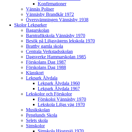
Konfirmationer
Vännäs Poliser
Vännäsby Brandkår 1972
Översvämningen Vännäsby 1938
Skolor Lekparker
Bagarskolan
Barntrafikskola Vännäsby 1970
Besök på Liljasvägens lekskola 1970
Brattby gamla skola
Centrala Verkstadsskolan
Dagsverke Hammarskolan 1985
Förskolans Dag 1987
Förskolans Dag 1988
Klasskort
Lekpark Älvdala
Lekpark Älvdala 1960
Lekpark Älvdala 1967
Lekskolor och Förskolor
Förskoloi Vännäsby 1970
Lekskola Liljas väg 1970
Musikskolan
Penglunds Skola
Selets skola
Simskolor
Simskola Hjoggsjö 1970