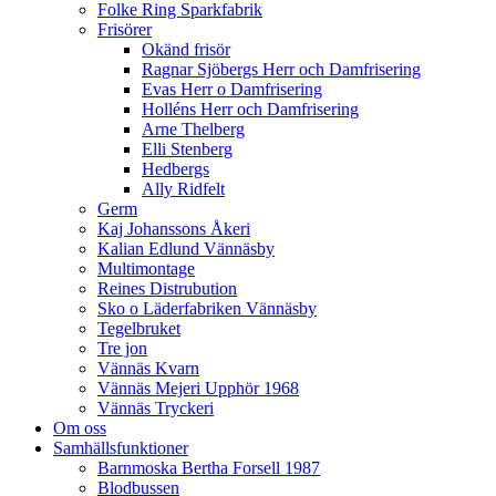
Folke Ring Sparkfabrik
Frisörer
Okänd frisör
Ragnar Sjöbergs Herr och Damfrisering
Evas Herr o Damfrisering
Holléns Herr och Damfrisering
Arne Thelberg
Elli Stenberg
Hedbergs
Ally Ridfelt
Germ
Kaj Johanssons Åkeri
Kalian Edlund Vännäsby
Multimontage
Reines Distrubution
Sko o Läderfabriken Vännäsby
Tegelbruket
Tre jon
Vännäs Kvarn
Vännäs Mejeri Upphör 1968
Vännäs Tryckeri
Om oss
Samhällsfunktioner
Barnmoska Bertha Forsell 1987
Blodbussen