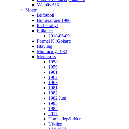
Vännäs AIK
Motor
Bilfotboll
Bumerangen 1980
Essbe rallyt
Folkrace
2018-06-09
Formel K (Gokart)
Istävling
Miniracing 1982
Motocross
1958
1959
1961
1962
1963
1981
1982
1982 Juni
1983
1985
2017
Gamla depåbilder
Urklipp