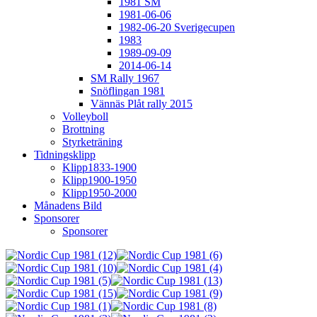
1981 SM
1981-06-06
1982-06-20 Sverigecupen
1983
1989-09-09
2014-06-14
SM Rally 1967
Snöflingan 1981
Vännäs Plåt rally 2015
Volleyboll
Brottning
Styrketräning
Tidningsklipp
Klipp1833-1900
Klipp1900-1950
Klipp1950-2000
Månadens Bild
Sponsorer
Sponsorer