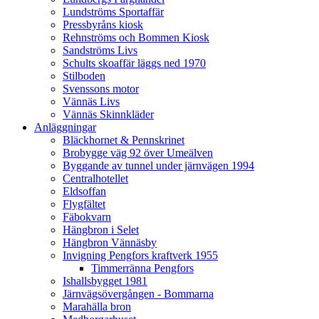
Lundströms Sportaffär
Pressbyråns kiosk
Rehnströms och Bommen Kiosk
Sandströms Livs
Schults skoaffär läggs ned 1970
Stilboden
Svenssons motor
Vännäs Livs
Vännäs Skinnkläder
Anläggningar
Bläckhornet & Pennskrinet
Brobygge väg 92 över Umeälven
Byggande av tunnel under järnvägen 1994
Centralhotellet
Eldsoffan
Flygfältet
Fäbokvarn
Hängbron i Selet
Hängbron Vännäsby
Invigning Pengfors kraftverk 1955
Timmerränna Pengfors
Ishallsbygget 1981
Järnvägsövergången - Bommarna
Marahälla bron