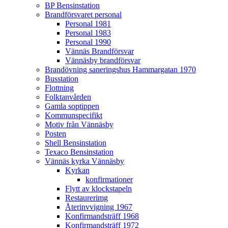
BP Bensinstation
Brandförsvaret personal
Personal 1981
Personal 1983
Personal 1990
Vännäs Brandförsvar
Vännäsby brandförsvar
Brandövning saneringshus Hammargatan 1970
Busstation
Flottning
Folktanvården
Gamla soptippen
Kommunspecifikt
Motiv från Vännäsby
Posten
Shell Bensinstation
Texaco Bensinstation
Vännäs kyrka Vännäsby
Kyrkan
konfirmationer
Flytt av klockstapeln
Restaurerimg
Återinvvigning 1967
Konfirmandsträff 1968
Konfirmandsträff 1972