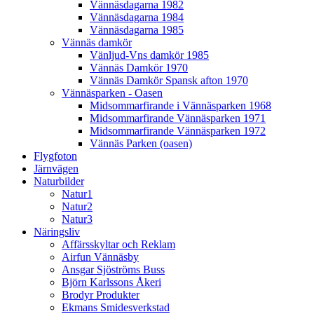
Vännäsdagarna 1982
Vännäsdagarna 1984
Vännäsdagarna 1985
Vännäs damkör
Vänljud-Vns damkör 1985
Vännäs Damkör 1970
Vännäs Damkör Spansk afton 1970
Vännäsparken - Oasen
Midsommarfirande i Vännäsparken 1968
Midsommarfirande Vännäsparken 1971
Midsommarfirande Vännäsparken 1972
Vännäs Parken (oasen)
Flygfoton
Järnvägen
Naturbilder
Natur1
Natur2
Natur3
Näringsliv
Affärsskyltar och Reklam
Airfun Vännäsby
Ansgar Sjöströms Buss
Björn Karlssons Åkeri
Brodyr Produkter
Ekmans Smidesverkstad