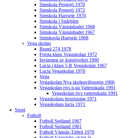
Simskola Pengsjö 1970
Simskola Pengsjö 1972
Simskola Harrsele 1970
Simskola i Snårtjärn
Simskola Vännäsbadet 1968
Simskola Vännäsbadet 1967
Simskoola Harrsele 1968
Vega skolan
Brand 274 1978
Första klass Vegaskolan 1972
Invigning av konstverket 1990
Lucia i klass 5 B Vegaskolan 1967
Lucia Vegaskolan 1970
Vega
Vegaskolan Nya skolpaviljongen 1966
Vegaskolan rivs p.ga Vattenskada 1991
Vegaskolan rivs vattenskada 1991
Vegaskolans bespisning 1971
Vegaskolans lucia 1971
Sport
Fotboll
Fotboll Spöland 1967
Fotboll Spöland 1981
Fotboll Vännäs-Täfteå 1970
Fotboll Vännäsby okänt år