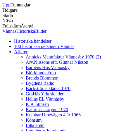
Upp
Tumnaglar
Tidigare
Starta
Nästa
Fullskärm
Återgå
VännäsHistoriskaBilder
Historiska händelser
100 historiska personer i Vännäs
Affärer
Annicks Manufaktur Vännäsby 1970 (2)
Arv.Nilssons eftr. Gunnar Nilsson
Barnens Hus Vännäsby
Björklunds Foto
Brands Blommor
Bygdens Radio
Bäckströms kläder 1970
Ge-Hås Yrkeskläder
Helins EL Vännäsby
ICA-Stinsen
Kathrins skofynd 1970
Kembar Umevägen 4 år 1966
Konsum
Lilla Hem
Lundbergs Färghandel