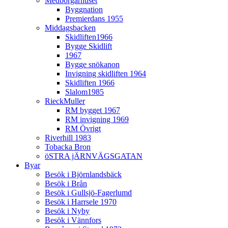
Medborgarhuset
Byggnation
Premierdans 1955
Middagsbacken
Skidliften1966
Bygge Skidlift
1967
Bygge snökanon
Invigning skidliften 1964
Skidliften 1966
Slalom1985
RieckMuller
RM bygget 1967
RM invigning 1969
RM Övrigt
Riverhill 1983
Tobacka Bron
öSTRA jÄRNVÄGSGATAN
Byar
Besök i Björnlandsbäck
Besök i Brån
Besök i Gullsjö-Fagerlumd
Besök i Harrsele 1970
Besök i Nyby
Besök i Vännfors