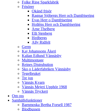
Folke Ring Sparkfabrik
Frisörer
Okänd frisör
Ragnar Sjöbergs Herr och Damfrisering
Evas Herr o Damfrisering
Holléns Herr och Damfrisering
Arne Thelberg
Elli Stenberg
Hedbergs
Ally Ridfelt
Germ
Kaj Johanssons Åkeri
Kalian Edlund Vännäsby
Multimontage
Reines Distrubution
Sko o Läderfabriken Vännäsby
Tegelbruket
Tre jon
Vännäs Kvarn
Vännäs Mejeri Upphör 1968
Vännäs Tryckeri
Om oss
Samhällsfunktioner
Barnmoska Bertha Forsell 1987
Blodbussen