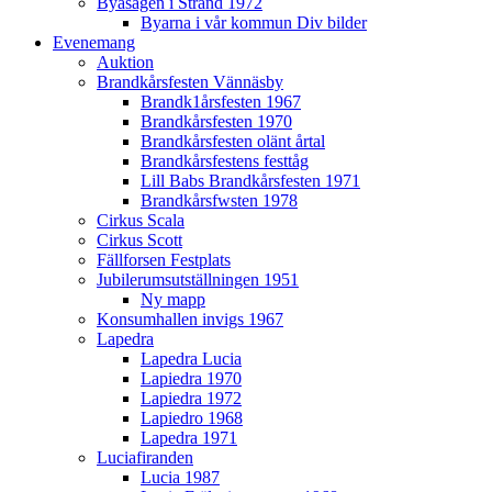
Byasågen i Strand 1972
Byarna i vår kommun Div bilder
Evenemang
Auktion
Brandkårsfesten Vännäsby
Brandk1årsfesten 1967
Brandkårsfesten 1970
Brandkårsfesten olänt årtal
Brandkårsfestens festtåg
Lill Babs Brandkårsfesten 1971
Brandkårsfwsten 1978
Cirkus Scala
Cirkus Scott
Fällforsen Festplats
Jubilerumsutställningen 1951
Ny mapp
Konsumhallen invigs 1967
Lapedra
Lapedra Lucia
Lapiedra 1970
Lapiedra 1972
Lapiedro 1968
Lapedra 1971
Luciafiranden
Lucia 1987