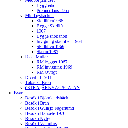
Medborgarhuset
Byggnation
Premierdans 1955
Middagsbacken
Skidliften1966
Bygge Skidlift
1967
Bygge snökanon
Invigning skidliften 1964
Skidliften 1966
Slalom1985
RieckMuller
RM bygget 1967
RM invigning 1969
RM Övrigt
Riverhill 1983
Tobacka Bron
öSTRA jÄRNVÄGSGATAN
Byar
Besök i Björnlandsbäck
Besök i Brån
Besök i Gullsjö-Fagerlumd
Besök i Harrsele 1970
Besök i Nyby
Besök i Vännfors