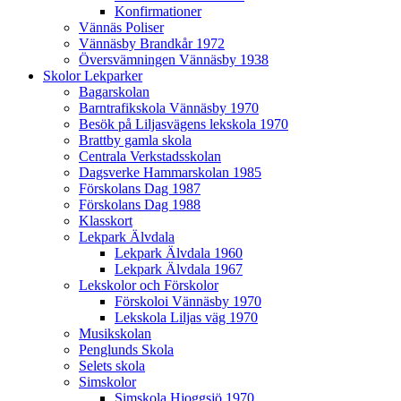
Konfirmationer
Vännäs Poliser
Vännäsby Brandkår 1972
Översvämningen Vännäsby 1938
Skolor Lekparker
Bagarskolan
Barntrafikskola Vännäsby 1970
Besök på Liljasvägens lekskola 1970
Brattby gamla skola
Centrala Verkstadsskolan
Dagsverke Hammarskolan 1985
Förskolans Dag 1987
Förskolans Dag 1988
Klasskort
Lekpark Älvdala
Lekpark Älvdala 1960
Lekpark Älvdala 1967
Lekskolor och Förskolor
Förskoloi Vännäsby 1970
Lekskola Liljas väg 1970
Musikskolan
Penglunds Skola
Selets skola
Simskolor
Simskola Hjoggsjö 1970