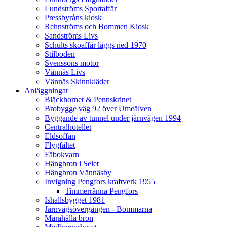
Lundströms Sportaffär
Pressbyråns kiosk
Rehnströms och Bommen Kiosk
Sandströms Livs
Schults skoaffär läggs ned 1970
Stilboden
Svenssons motor
Vännäs Livs
Vännäs Skinnkläder
Anläggningar
Bläckhornet & Pennskrinet
Brobygge väg 92 över Umeälven
Byggande av tunnel under järnvägen 1994
Centralhotellet
Eldsoffan
Flygfältet
Fäbokvarn
Hängbron i Selet
Hängbron Vännäsby
Invigning Pengfors kraftverk 1955
Timmerränna Pengfors
Ishallsbygget 1981
Järnvägsövergången - Bommarna
Marahälla bron