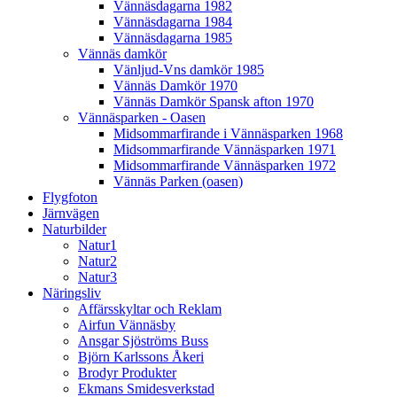
Vännäsdagarna 1982
Vännäsdagarna 1984
Vännäsdagarna 1985
Vännäs damkör
Vänljud-Vns damkör 1985
Vännäs Damkör 1970
Vännäs Damkör Spansk afton 1970
Vännäsparken - Oasen
Midsommarfirande i Vännäsparken 1968
Midsommarfirande Vännäsparken 1971
Midsommarfirande Vännäsparken 1972
Vännäs Parken (oasen)
Flygfoton
Järnvägen
Naturbilder
Natur1
Natur2
Natur3
Näringsliv
Affärsskyltar och Reklam
Airfun Vännäsby
Ansgar Sjöströms Buss
Björn Karlssons Åkeri
Brodyr Produkter
Ekmans Smidesverkstad