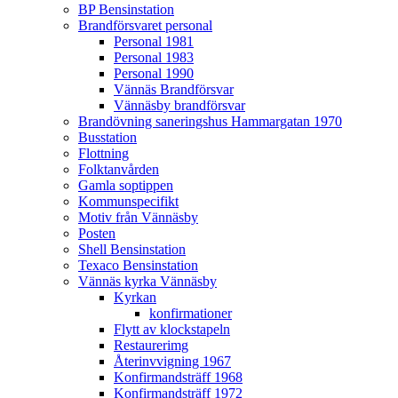
BP Bensinstation
Brandförsvaret personal
Personal 1981
Personal 1983
Personal 1990
Vännäs Brandförsvar
Vännäsby brandförsvar
Brandövning saneringshus Hammargatan 1970
Busstation
Flottning
Folktanvården
Gamla soptippen
Kommunspecifikt
Motiv från Vännäsby
Posten
Shell Bensinstation
Texaco Bensinstation
Vännäs kyrka Vännäsby
Kyrkan
konfirmationer
Flytt av klockstapeln
Restaurerimg
Återinvvigning 1967
Konfirmandsträff 1968
Konfirmandsträff 1972