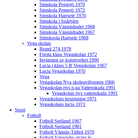
Simskola Pengsjö 1970
Simskola Pengsjö 1972
Simskola Harrsele 1970
Simskola i Snårtjärn
Simskola Vännäsbadet 1968
Simskola Vännäsbadet 1967
Simskoola Harrsele 1968
Vega skolan
Brand 274 1978
Första klass Vegaskolan 1972
Invigning av konstverket 1990
Lucia i klass 5 B Vegaskolan 1967
Lucia Vegaskolan 1970
Vega
Vegaskolan Nya skolpaviljongen 1966
Vegaskolan rivs p.ga Vattenskada 1991
Vegaskolan rivs vattenskada 1991
Vegaskolans bespisning 1971
Vegaskolans lucia 1971
Sport
Fotboll
Fotboll Spöland 1967
Fotboll Spöland 1981
Fotboll Vännäs-Täfteå 1970
Fotboll Vännäsby okänt år