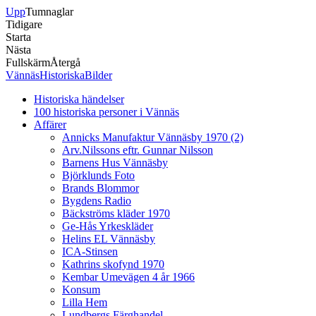
Upp
Tumnaglar
Tidigare
Starta
Nästa
Fullskärm
Återgå
VännäsHistoriskaBilder
Historiska händelser
100 historiska personer i Vännäs
Affärer
Annicks Manufaktur Vännäsby 1970 (2)
Arv.Nilssons eftr. Gunnar Nilsson
Barnens Hus Vännäsby
Björklunds Foto
Brands Blommor
Bygdens Radio
Bäckströms kläder 1970
Ge-Hås Yrkeskläder
Helins EL Vännäsby
ICA-Stinsen
Kathrins skofynd 1970
Kembar Umevägen 4 år 1966
Konsum
Lilla Hem
Lundbergs Färghandel