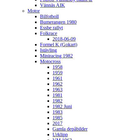
Vännäs AIK
Motor
Bilfotboll
Bumerangen 1980
Essbe rallyt
Folkrace
2018-06-09
Formel K (Gokart)
Istävling
Miniracing 1982
Motocross
1958
1959
1961
1962
1963
1981
1982
1982 Juni
1983
1985
2017
Gamla depåbilder
Urklipp