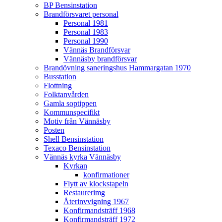
BP Bensinstation
Brandförsvaret personal
Personal 1981
Personal 1983
Personal 1990
Vännäs Brandförsvar
Vännäsby brandförsvar
Brandövning saneringshus Hammargatan 1970
Busstation
Flottning
Folktanvården
Gamla soptippen
Kommunspecifikt
Motiv från Vännäsby
Posten
Shell Bensinstation
Texaco Bensinstation
Vännäs kyrka Vännäsby
Kyrkan
konfirmationer
Flytt av klockstapeln
Restaurerimg
Återinvvigning 1967
Konfirmandsträff 1968
Konfirmandsträff 1972