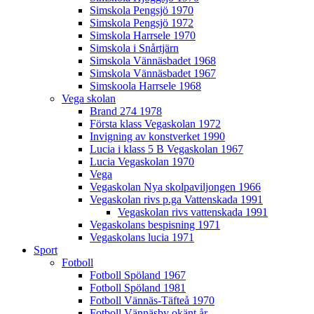
Simskola Pengsjö 1970
Simskola Pengsjö 1972
Simskola Harrsele 1970
Simskola i Snårtjärn
Simskola Vännäsbadet 1968
Simskola Vännäsbadet 1967
Simskoola Harrsele 1968
Vega skolan
Brand 274 1978
Första klass Vegaskolan 1972
Invigning av konstverket 1990
Lucia i klass 5 B Vegaskolan 1967
Lucia Vegaskolan 1970
Vega
Vegaskolan Nya skolpaviljongen 1966
Vegaskolan rivs p.ga Vattenskada 1991
Vegaskolan rivs vattenskada 1991
Vegaskolans bespisning 1971
Vegaskolans lucia 1971
Sport
Fotboll
Fotboll Spöland 1967
Fotboll Spöland 1981
Fotboll Vännäs-Täfteå 1970
Fotboll Vännäsby okänt år