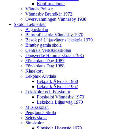
Konfirmationer
Vännäs Poliser
Vännäsby Brandkår 1972
Översvämningen Vännäsby 1938
Skolor Lekparker
Bagarskolan
Barntrafikskola Vännäsby 1970
Besök på Liljasvägens lekskola 1970
Brattby gamla skola
Centrala Verkstadsskolan
Dagsverke Hammarskolan 1985
Förskolans Dag 1987
Förskolans Dag 1988
Klasskort
Lekpark Älvdala
Lekpark Älvdala 1960
Lekpark Älvdala 1967
Lekskolor och Förskolor
Förskoloi Vännäsby 1970
Lekskola Liljas väg 1970
Musikskolan
Penglunds Skola
Selets skola
Simskolor
Simskola Hjoggsjö 1970