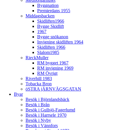
Medborgarhuset
Byggnation
Premierdans 1955
Middagsbacken
Skidliften1966
Bygge Skidlift
1967
Bygge snökanon
Invigning skidliften 1964
Skidliften 1966
Slalom1985
RieckMuller
RM bygget 1967
RM invigning 1969
RM Övrigt
Riverhill 1983
Tobacka Bron
öSTRA jÄRNVÄGSGATAN
Byar
Besök i Björnlandsbäck
Besök i Brån
Besök i Gullsjö-Fagerlumd
Besök i Harrsele 1970
Besök i Nyby
Besök i Vännfors