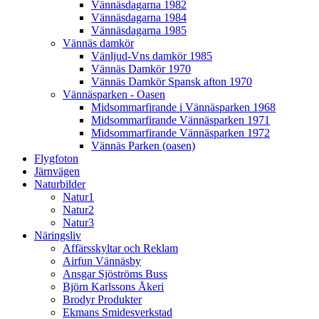
Vännäsdagarna 1982
Vännäsdagarna 1984
Vännäsdagarna 1985
Vännäs damkör
Vänljud-Vns damkör 1985
Vännäs Damkör 1970
Vännäs Damkör Spansk afton 1970
Vännäsparken - Oasen
Midsommarfirande i Vännäsparken 1968
Midsommarfirande Vännäsparken 1971
Midsommarfirande Vännäsparken 1972
Vännäs Parken (oasen)
Flygfoton
Järnvägen
Naturbilder
Natur1
Natur2
Natur3
Näringsliv
Affärsskyltar och Reklam
Airfun Vännäsby
Ansgar Sjöströms Buss
Björn Karlssons Åkeri
Brodyr Produkter
Ekmans Smidesverkstad