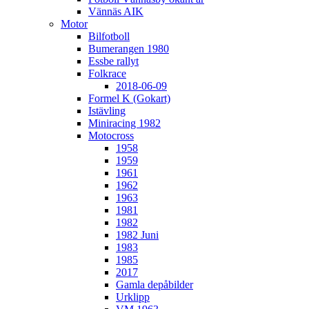
Vännäs AIK
Motor
Bilfotboll
Bumerangen 1980
Essbe rallyt
Folkrace
2018-06-09
Formel K (Gokart)
Istävling
Miniracing 1982
Motocross
1958
1959
1961
1962
1963
1981
1982
1982 Juni
1983
1985
2017
Gamla depåbilder
Urklipp