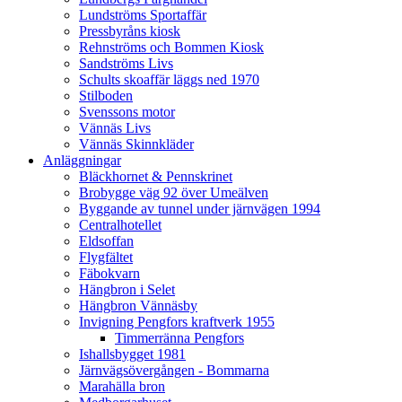
Lundströms Sportaffär
Pressbyråns kiosk
Rehnströms och Bommen Kiosk
Sandströms Livs
Schults skoaffär läggs ned 1970
Stilboden
Svenssons motor
Vännäs Livs
Vännäs Skinnkläder
Anläggningar
Bläckhornet & Pennskrinet
Brobygge väg 92 över Umeälven
Byggande av tunnel under järnvägen 1994
Centralhotellet
Eldsoffan
Flygfältet
Fäbokvarn
Hängbron i Selet
Hängbron Vännäsby
Invigning Pengfors kraftverk 1955
Timmerränna Pengfors
Ishallsbygget 1981
Järnvägsövergången - Bommarna
Marahälla bron