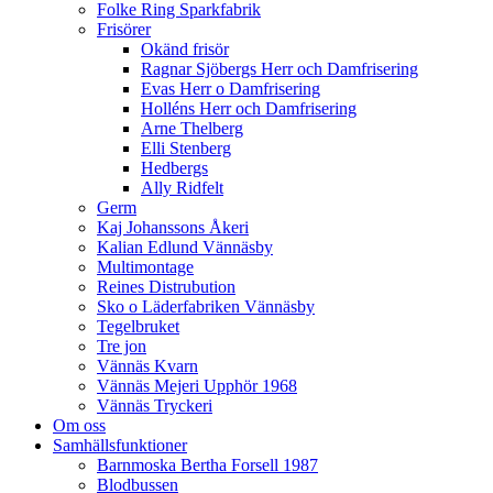
Folke Ring Sparkfabrik
Frisörer
Okänd frisör
Ragnar Sjöbergs Herr och Damfrisering
Evas Herr o Damfrisering
Holléns Herr och Damfrisering
Arne Thelberg
Elli Stenberg
Hedbergs
Ally Ridfelt
Germ
Kaj Johanssons Åkeri
Kalian Edlund Vännäsby
Multimontage
Reines Distrubution
Sko o Läderfabriken Vännäsby
Tegelbruket
Tre jon
Vännäs Kvarn
Vännäs Mejeri Upphör 1968
Vännäs Tryckeri
Om oss
Samhällsfunktioner
Barnmoska Bertha Forsell 1987
Blodbussen