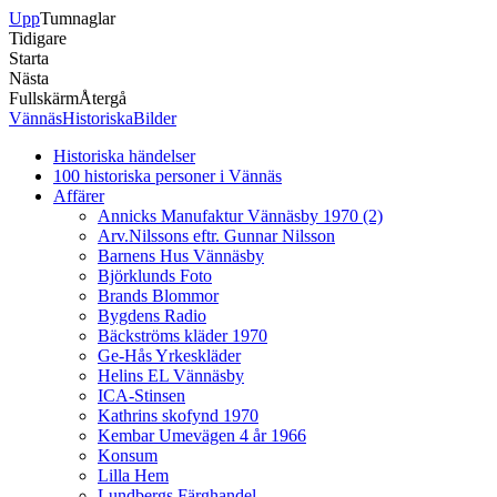
Upp
Tumnaglar
Tidigare
Starta
Nästa
Fullskärm
Återgå
VännäsHistoriskaBilder
Historiska händelser
100 historiska personer i Vännäs
Affärer
Annicks Manufaktur Vännäsby 1970 (2)
Arv.Nilssons eftr. Gunnar Nilsson
Barnens Hus Vännäsby
Björklunds Foto
Brands Blommor
Bygdens Radio
Bäckströms kläder 1970
Ge-Hås Yrkeskläder
Helins EL Vännäsby
ICA-Stinsen
Kathrins skofynd 1970
Kembar Umevägen 4 år 1966
Konsum
Lilla Hem
Lundbergs Färghandel