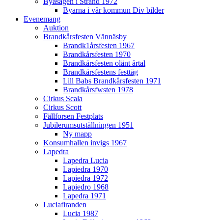
Byasågen i Strand 1972
Byarna i vår kommun Div bilder
Evenemang
Auktion
Brandkårsfesten Vännäsby
Brandk1årsfesten 1967
Brandkårsfesten 1970
Brandkårsfesten olänt årtal
Brandkårsfestens festtåg
Lill Babs Brandkårsfesten 1971
Brandkårsfwsten 1978
Cirkus Scala
Cirkus Scott
Fällforsen Festplats
Jubilerumsutställningen 1951
Ny mapp
Konsumhallen invigs 1967
Lapedra
Lapedra Lucia
Lapiedra 1970
Lapiedra 1972
Lapiedro 1968
Lapedra 1971
Luciafiranden
Lucia 1987