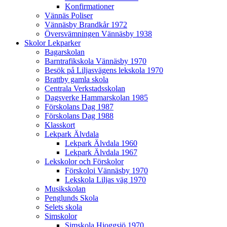
Konfirmationer
Vännäs Poliser
Vännäsby Brandkår 1972
Översvämningen Vännäsby 1938
Skolor Lekparker
Bagarskolan
Barntrafikskola Vännäsby 1970
Besök på Liljasvägens lekskola 1970
Brattby gamla skola
Centrala Verkstadsskolan
Dagsverke Hammarskolan 1985
Förskolans Dag 1987
Förskolans Dag 1988
Klasskort
Lekpark Älvdala
Lekpark Älvdala 1960
Lekpark Älvdala 1967
Lekskolor och Förskolor
Förskoloi Vännäsby 1970
Lekskola Liljas väg 1970
Musikskolan
Penglunds Skola
Selets skola
Simskolor
Simskola Hjoggsjö 1970