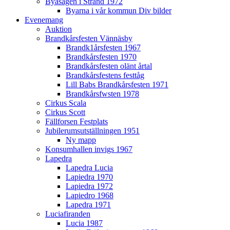
Byasågen i Strand 1972
Byarna i vår kommun Div bilder
Evenemang
Auktion
Brandkårsfesten Vännäsby
Brandk1årsfesten 1967
Brandkårsfesten 1970
Brandkårsfesten olänt årtal
Brandkårsfestens festtåg
Lill Babs Brandkårsfesten 1971
Brandkårsfwsten 1978
Cirkus Scala
Cirkus Scott
Fällforsen Festplats
Jubilerumsutställningen 1951
Ny mapp
Konsumhallen invigs 1967
Lapedra
Lapedra Lucia
Lapiedra 1970
Lapiedra 1972
Lapiedro 1968
Lapedra 1971
Luciafiranden
Lucia 1987