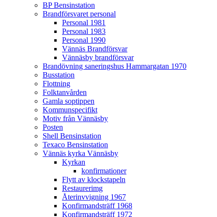
BP Bensinstation
Brandförsvaret personal
Personal 1981
Personal 1983
Personal 1990
Vännäs Brandförsvar
Vännäsby brandförsvar
Brandövning saneringshus Hammargatan 1970
Busstation
Flottning
Folktanvården
Gamla soptippen
Kommunspecifikt
Motiv från Vännäsby
Posten
Shell Bensinstation
Texaco Bensinstation
Vännäs kyrka Vännäsby
Kyrkan
konfirmationer
Flytt av klockstapeln
Restaurerimg
Återinvvigning 1967
Konfirmandsträff 1968
Konfirmandsträff 1972