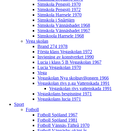
Simskola Pengsjö 1970
Simskola Pengsjö 1972
Simskola Harrsele 1970
Simskola i Snårtjärn
Simskola Vännäsbadet 1968
Simskola Vännäsbadet 1967
Simskoola Harrsele 1968
Vega skolan
Brand 274 1978
Första klass Vegaskolan 1972
Invigning av konstverket 1990
Lucia i klass 5 B Vegaskolan 1967
Lucia Vegaskolan 1970
Vega
Vegaskolan Nya skolpaviljongen 1966
Vegaskolan rivs p.ga Vattenskada 1991
Vegaskolan rivs vattenskada 1991
Vegaskolans bespisning 1971
Vegaskolans lucia 1971
Sport
Fotboll
Fotboll Spöland 1967
Fotboll Spöland 1981
Fotboll Vännäs-Täfteå 1970
Fotboll Vännäsby okänt år