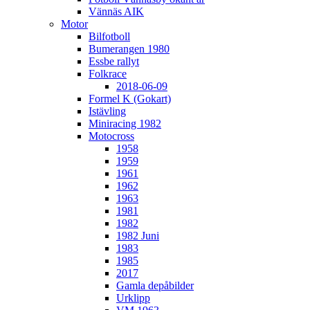
Vännäs AIK
Motor
Bilfotboll
Bumerangen 1980
Essbe rallyt
Folkrace
2018-06-09
Formel K (Gokart)
Istävling
Miniracing 1982
Motocross
1958
1959
1961
1962
1963
1981
1982
1982 Juni
1983
1985
2017
Gamla depåbilder
Urklipp