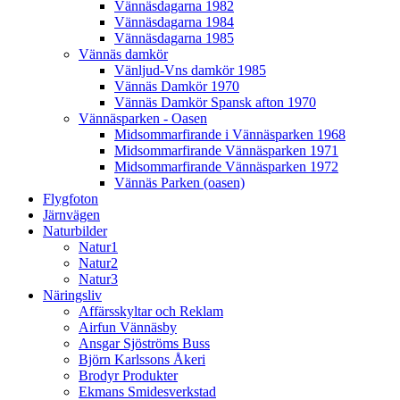
Vännäsdagarna 1982
Vännäsdagarna 1984
Vännäsdagarna 1985
Vännäs damkör
Vänljud-Vns damkör 1985
Vännäs Damkör 1970
Vännäs Damkör Spansk afton 1970
Vännäsparken - Oasen
Midsommarfirande i Vännäsparken 1968
Midsommarfirande Vännäsparken 1971
Midsommarfirande Vännäsparken 1972
Vännäs Parken (oasen)
Flygfoton
Järnvägen
Naturbilder
Natur1
Natur2
Natur3
Näringsliv
Affärsskyltar och Reklam
Airfun Vännäsby
Ansgar Sjöströms Buss
Björn Karlssons Åkeri
Brodyr Produkter
Ekmans Smidesverkstad