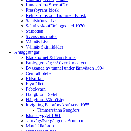
Lundströms Sportaffär
Pressbyråns kiosk
Rehnströms och Bommen Kiosk
Sandströms Livs
Schults skoaffär läggs ned 1970
Stilboden
Svenssons motor
Vännäs Livs
Vännäs Skinnkläder
Anläggningar
Bläckhornet & Pennskrinet
Brobygge väg 92 över Umeälven
Byggande av tunnel under järnvägen 1994
Centralhotellet
Eldsoffan
Flygfältet
Fäbokvarn
Hängbron i Selet
Hängbron Vännäsby
Invigning Pengfors kraftverk 1955
Timmerränna Pengfors
Ishallsbygget 1981
Järnvägsövergången - Bommarna
Marahälla bron