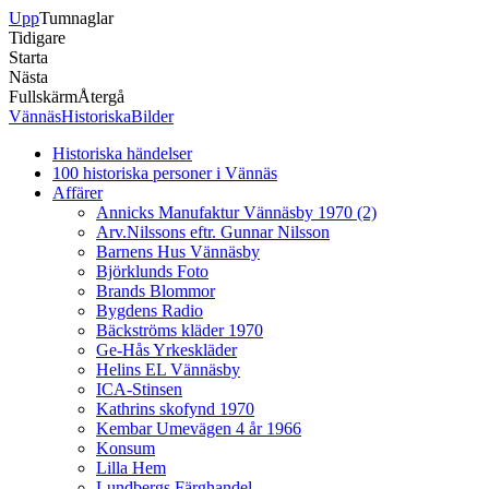
Upp
Tumnaglar
Tidigare
Starta
Nästa
Fullskärm
Återgå
VännäsHistoriskaBilder
Historiska händelser
100 historiska personer i Vännäs
Affärer
Annicks Manufaktur Vännäsby 1970 (2)
Arv.Nilssons eftr. Gunnar Nilsson
Barnens Hus Vännäsby
Björklunds Foto
Brands Blommor
Bygdens Radio
Bäckströms kläder 1970
Ge-Hås Yrkeskläder
Helins EL Vännäsby
ICA-Stinsen
Kathrins skofynd 1970
Kembar Umevägen 4 år 1966
Konsum
Lilla Hem
Lundbergs Färghandel