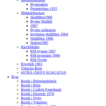
Medborgarhuset
Byggnation
Premierdans 1955
Middagsbacken
Skidliften1966
Bygge Skidlift
1967
Bygge snökanon
Invigning skidliften 1964
Skidliften 1966
Slalom1985
RieckMuller
RM bygget 1967
RM invigning 1969
RM Övrigt
Riverhill 1983
Tobacka Bron
öSTRA jÄRNVÄGSGATAN
Byar
Besök i Björnlandsbäck
Besök i Brån
Besök i Gullsjö-Fagerlumd
Besök i Harrsele 1970
Besök i Nyby
Besök i Vännfors