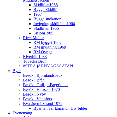
Middagsbacken
Skidliften1966
Bygge Skidlift
1967
Bygge snökanon
Invigning skidliften 1964
Skidliften 1966
Slalom1985
RieckMuller
RM bygget 1967
RM invigning 1969
RM Övrigt
Riverhill 1983
Tobacka Bron
öSTRA jÄRNVÄGSGATAN
Byar
Besök i Björnlandsbäck
Besök i Brån
Besök i Gullsjö-Fagerlumd
Besök i Harrsele 1970
Besök i Nyby
Besök i Vännfors
Byasågen i Strand 1972
Byarna i vår kommun Div bilder
Evenemang