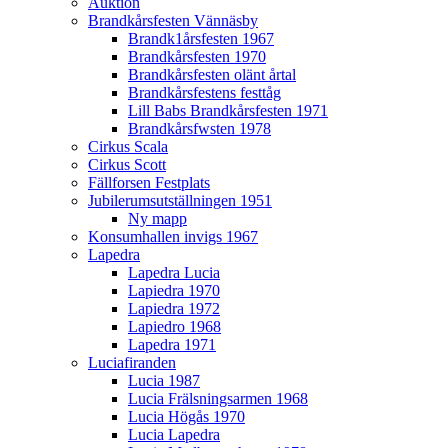
Auktion
Brandkårsfesten Vännäsby
Brandk1årsfesten 1967
Brandkårsfesten 1970
Brandkårsfesten olänt årtal
Brandkårsfestens festtåg
Lill Babs Brandkårsfesten 1971
Brandkårsfwsten 1978
Cirkus Scala
Cirkus Scott
Fällforsen Festplats
Jubilerumsutställningen 1951
Ny mapp
Konsumhallen invigs 1967
Lapedra
Lapedra Lucia
Lapiedra 1970
Lapiedra 1972
Lapiedro 1968
Lapedra 1971
Luciafiranden
Lucia 1987
Lucia Frälsningsarmen 1968
Lucia Högås 1970
Lucia Lapedra