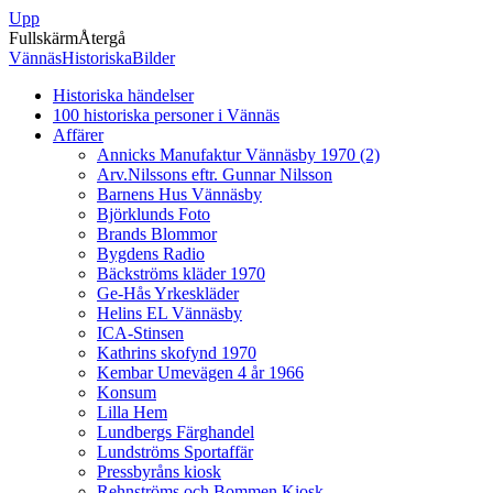
Upp
Fullskärm
Återgå
VännäsHistoriskaBilder
Historiska händelser
100 historiska personer i Vännäs
Affärer
Annicks Manufaktur Vännäsby 1970 (2)
Arv.Nilssons eftr. Gunnar Nilsson
Barnens Hus Vännäsby
Björklunds Foto
Brands Blommor
Bygdens Radio
Bäckströms kläder 1970
Ge-Hås Yrkeskläder
Helins EL Vännäsby
ICA-Stinsen
Kathrins skofynd 1970
Kembar Umevägen 4 år 1966
Konsum
Lilla Hem
Lundbergs Färghandel
Lundströms Sportaffär
Pressbyråns kiosk
Rehnströms och Bommen Kiosk