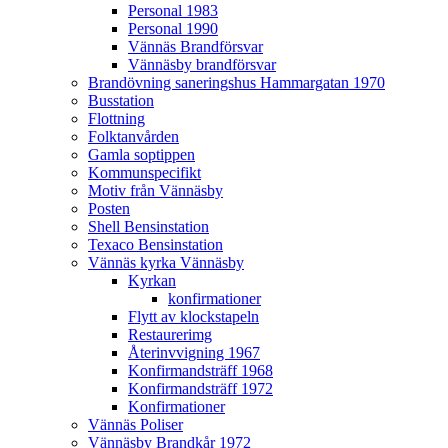
Personal 1983
Personal 1990
Vännäs Brandförsvar
Vännäsby brandförsvar
Brandövning saneringshus Hammargatan 1970
Busstation
Flottning
Folktanvården
Gamla soptippen
Kommunspecifikt
Motiv från Vännäsby
Posten
Shell Bensinstation
Texaco Bensinstation
Vännäs kyrka Vännäsby
Kyrkan
konfirmationer
Flytt av klockstapeln
Restaurerimg
Återinvvigning 1967
Konfirmandsträff 1968
Konfirmandsträff 1972
Konfirmationer
Vännäs Poliser
Vännäsby Brandkår 1972