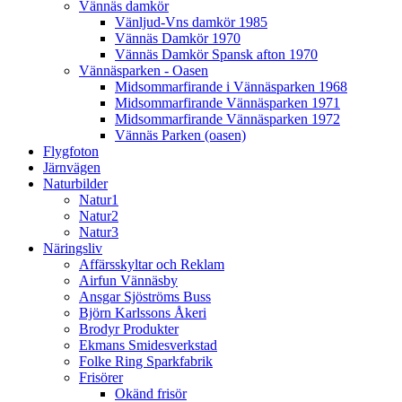
Vännäs damkör
Vänljud-Vns damkör 1985
Vännäs Damkör 1970
Vännäs Damkör Spansk afton 1970
Vännäsparken - Oasen
Midsommarfirande i Vännäsparken 1968
Midsommarfirande Vännäsparken 1971
Midsommarfirande Vännäsparken 1972
Vännäs Parken (oasen)
Flygfoton
Järnvägen
Naturbilder
Natur1
Natur2
Natur3
Näringsliv
Affärsskyltar och Reklam
Airfun Vännäsby
Ansgar Sjöströms Buss
Björn Karlssons Åkeri
Brodyr Produkter
Ekmans Smidesverkstad
Folke Ring Sparkfabrik
Frisörer
Okänd frisör