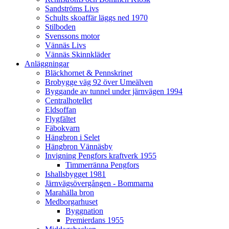
Sandströms Livs
Schults skoaffär läggs ned 1970
Stilboden
Svenssons motor
Vännäs Livs
Vännäs Skinnkläder
Anläggningar
Bläckhornet & Pennskrinet
Brobygge väg 92 över Umeälven
Byggande av tunnel under järnvägen 1994
Centralhotellet
Eldsoffan
Flygfältet
Fäbokvarn
Hängbron i Selet
Hängbron Vännäsby
Invigning Pengfors kraftverk 1955
Timmerränna Pengfors
Ishallsbygget 1981
Järnvägsövergången - Bommarna
Marahälla bron
Medborgarhuset
Byggnation
Premierdans 1955