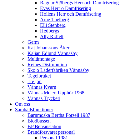
Ragnar Sjöbergs Herr och Damfrisering
Evas Herr o Damfrisering
Holléns Herr och Damfrisering
Arne Thelberg
Elli Stenberg
Hedbergs
Ally Ridfelt
Germ
Kaj Johanssons Åkeri
Kalian Edlund Vännäsby
Multimontage
Reines Distrubution
Sko o Läderfabriken Vännäsby
Tegelbruket
Tre jon
Vännäs Kvarn
Vännäs Mejeri Upphör 1968
Vännäs Tryckeri
Om oss
Samhällsfunktioner
Barnmoska Bertha Forsell 1987
Blodbussen
BP Bensinstation
Brandförsvaret personal
Personal 1981